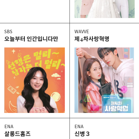
SBS
WAVVE
오늘부터 인간입니다만
제4차사랑혁명
ENA
ENA
살롱드홈즈
신병３